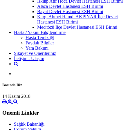
İskilip Atıf Hoca Devlet Hastanesi ESH Birimi
Alaca Devlet Hastanesi ESH Birimi
Bayat Devlet Hastanesi ESH Birimi
Kargı Ahmet Hamdi AKPINAR İlçe Devlet
Hastanesi ESH Birimi
Mecitözü İlçe Devlet Hastanesi ESH Birimi
Hasta / Yakını Bilgilendirme
Hasta Temizliği
Faydalı Bilgiler
Yara Bakımı
Şikayet ve Önerileriniz
İletişim - Ulaşım
Basında Biz
14 Kasım 2018
Önemli Linkler
Sağlık Bakanlığı
Çorum Valiliği