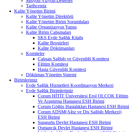
Misyon-Vizyon-Değerler
Tarihçemiz
Kalite Yönetim Birimi
Kalite Yönetim Direktörü
Kalite Yönetim Birim Sorumluları
Kalite Organizasyon Yapısı
Kalite Birim Çalışmaları
SKS Evde Sağlık Kitabı
Kalite Broşürleri
Kalite Dökümanları
Komiteler
Çalışan Sağlığı ve Güvenliği Komitesi
Eğitim Komitesi
Hasta Güvenliği Komitesi
Döküman Yönetim Sistemi
Birimlerimiz
Evde Sağlık Hizmetleri Koordinasyon Merkezi
Evde Sağlık Birimlerimiz
Çorum HİTİT Üniversitesi Erol OLÇOK Eğitim
Ve Araştırma Hastanesi ESH Birimi
Çorum Göğüs Hastalıkları Hastanesi ESH Birimi
Çorum ADSM(Ağız ve Diş Sağlığı Merkezi)
ESH Birimi
Sungurlu Devlet Hastanesi ESH Birimi
Osmancık Devlet Hastanesi ESH Birimi