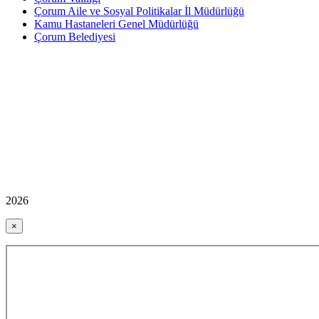
Çorum Aile ve Sosyal Politikalar İl Müdürlüğü
Kamu Hastaneleri Genel Müdürlüğü
Çorum Belediyesi
2026
×