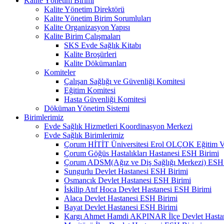
Kalite Yönetim Birimi
Kalite Yönetim Direktörü
Kalite Yönetim Birim Sorumluları
Kalite Organizasyon Yapısı
Kalite Birim Çalışmaları
SKS Evde Sağlık Kitabı
Kalite Broşürleri
Kalite Dökümanları
Komiteler
Çalışan Sağlığı ve Güvenliği Komitesi
Eğitim Komitesi
Hasta Güvenliği Komitesi
Döküman Yönetim Sistemi
Birimlerimiz
Evde Sağlık Hizmetleri Koordinasyon Merkezi
Evde Sağlık Birimlerimiz
Çorum HİTİT Üniversitesi Erol OLÇOK Eğitim Ve
Çorum Göğüs Hastalıkları Hastanesi ESH Birimi
Çorum ADSM(Ağız ve Diş Sağlığı Merkezi) ESH 
Sungurlu Devlet Hastanesi ESH Birimi
Osmancık Devlet Hastanesi ESH Birimi
İskilip Atıf Hoca Devlet Hastanesi ESH Birimi
Alaca Devlet Hastanesi ESH Birimi
Bayat Devlet Hastanesi ESH Birimi
Kargı Ahmet Hamdi AKPINAR İlçe Devlet Hasta