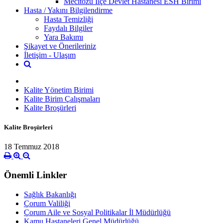
Mecitözü İlçe Devlet Hastanesi ESH Birimi
Hasta / Yakını Bilgilendirme
Hasta Temizliği
Faydalı Bilgiler
Yara Bakımı
Şikayet ve Önerileriniz
İletişim - Ulaşım
Kalite Yönetim Birimi
Kalite Birim Çalışmaları
Kalite Broşürleri
Kalite Broşürleri
18 Temmuz 2018
Önemli Linkler
Sağlık Bakanlığı
Çorum Valiliği
Çorum Aile ve Sosyal Politikalar İl Müdürlüğü
Kamu Hastaneleri Genel Müdürlüğü