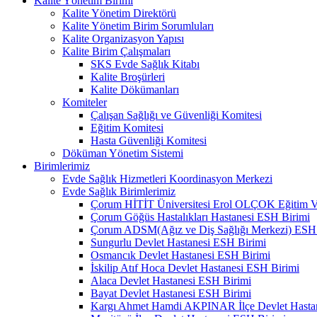
Kalite Yönetim Birimi
Kalite Yönetim Direktörü
Kalite Yönetim Birim Sorumluları
Kalite Organizasyon Yapısı
Kalite Birim Çalışmaları
SKS Evde Sağlık Kitabı
Kalite Broşürleri
Kalite Dökümanları
Komiteler
Çalışan Sağlığı ve Güvenliği Komitesi
Eğitim Komitesi
Hasta Güvenliği Komitesi
Döküman Yönetim Sistemi
Birimlerimiz
Evde Sağlık Hizmetleri Koordinasyon Merkezi
Evde Sağlık Birimlerimiz
Çorum HİTİT Üniversitesi Erol OLÇOK Eğitim Ve
Çorum Göğüs Hastalıkları Hastanesi ESH Birimi
Çorum ADSM(Ağız ve Diş Sağlığı Merkezi) ESH 
Sungurlu Devlet Hastanesi ESH Birimi
Osmancık Devlet Hastanesi ESH Birimi
İskilip Atıf Hoca Devlet Hastanesi ESH Birimi
Alaca Devlet Hastanesi ESH Birimi
Bayat Devlet Hastanesi ESH Birimi
Kargı Ahmet Hamdi AKPINAR İlçe Devlet Hasta