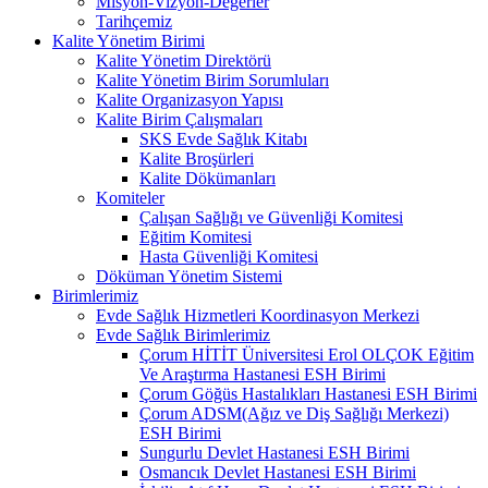
Misyon-Vizyon-Değerler
Tarihçemiz
Kalite Yönetim Birimi
Kalite Yönetim Direktörü
Kalite Yönetim Birim Sorumluları
Kalite Organizasyon Yapısı
Kalite Birim Çalışmaları
SKS Evde Sağlık Kitabı
Kalite Broşürleri
Kalite Dökümanları
Komiteler
Çalışan Sağlığı ve Güvenliği Komitesi
Eğitim Komitesi
Hasta Güvenliği Komitesi
Döküman Yönetim Sistemi
Birimlerimiz
Evde Sağlık Hizmetleri Koordinasyon Merkezi
Evde Sağlık Birimlerimiz
Çorum HİTİT Üniversitesi Erol OLÇOK Eğitim
Ve Araştırma Hastanesi ESH Birimi
Çorum Göğüs Hastalıkları Hastanesi ESH Birimi
Çorum ADSM(Ağız ve Diş Sağlığı Merkezi)
ESH Birimi
Sungurlu Devlet Hastanesi ESH Birimi
Osmancık Devlet Hastanesi ESH Birimi