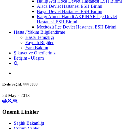
İskilip Atıf Hoca Devlet Hastanesi ESH Birimi
Alaca Devlet Hastanesi ESH Birimi
Bayat Devlet Hastanesi ESH Birimi
Kargı Ahmet Hamdi AKPINAR İlçe Devlet
Hastanesi ESH Birimi
Mecitözü İlçe Devlet Hastanesi ESH Birimi
Hasta / Yakını Bilgilendirme
Hasta Temizliği
Faydalı Bilgiler
Yara Bakımı
Şikayet ve Önerileriniz
İletişim - Ulaşım
Evde Sağlık 444 3833
24 Mayıs 2018
Önemli Linkler
Sağlık Bakanlığı
Çorum Valiliği