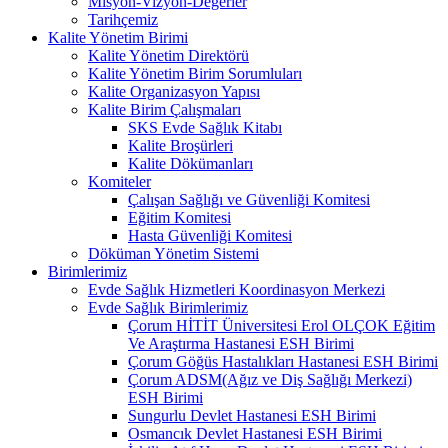
Misyon-Vizyon-Değerler
Tarihçemiz
Kalite Yönetim Birimi
Kalite Yönetim Direktörü
Kalite Yönetim Birim Sorumluları
Kalite Organizasyon Yapısı
Kalite Birim Çalışmaları
SKS Evde Sağlık Kitabı
Kalite Broşürleri
Kalite Dökümanları
Komiteler
Çalışan Sağlığı ve Güvenliği Komitesi
Eğitim Komitesi
Hasta Güvenliği Komitesi
Döküman Yönetim Sistemi
Birimlerimiz
Evde Sağlık Hizmetleri Koordinasyon Merkezi
Evde Sağlık Birimlerimiz
Çorum HİTİT Üniversitesi Erol OLÇOK Eğitim
Ve Araştırma Hastanesi ESH Birimi
Çorum Göğüs Hastalıkları Hastanesi ESH Birimi
Çorum ADSM(Ağız ve Diş Sağlığı Merkezi)
ESH Birimi
Sungurlu Devlet Hastanesi ESH Birimi
Osmancık Devlet Hastanesi ESH Birimi