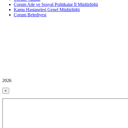
Çorum Aile ve Sosyal Politikalar İl Müdürlüğü
Kamu Hastaneleri Genel Müdürlüğü
Çorum Belediyesi
2026
×