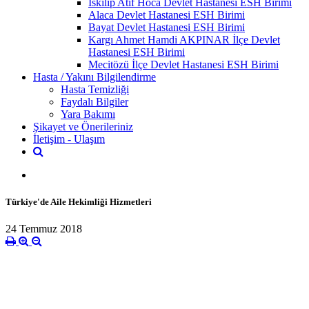
İskilip Atıf Hoca Devlet Hastanesi ESH Birimi
Alaca Devlet Hastanesi ESH Birimi
Bayat Devlet Hastanesi ESH Birimi
Kargı Ahmet Hamdi AKPINAR İlçe Devlet
Hastanesi ESH Birimi
Mecitözü İlçe Devlet Hastanesi ESH Birimi
Hasta / Yakını Bilgilendirme
Hasta Temizliği
Faydalı Bilgiler
Yara Bakımı
Şikayet ve Önerileriniz
İletişim - Ulaşım
Türkiye'de Aile Hekimliği Hizmetleri
24 Temmuz 2018