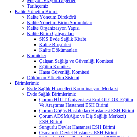
Misyon-Vizyon-Değerler
Tarihçemiz
Kalite Yönetim Birimi
Kalite Yönetim Direktörü
Kalite Yönetim Birim Sorumluları
Kalite Organizasyon Yapısı
Kalite Birim Çalışmaları
SKS Evde Sağlık Kitabı
Kalite Broşürleri
Kalite Dökümanları
Komiteler
Çalışan Sağlığı ve Güvenliği Komitesi
Eğitim Komitesi
Hasta Güvenliği Komitesi
Döküman Yönetim Sistemi
Birimlerimiz
Evde Sağlık Hizmetleri Koordinasyon Merkezi
Evde Sağlık Birimlerimiz
Çorum HİTİT Üniversitesi Erol OLÇOK Eğitim
Ve Araştırma Hastanesi ESH Birimi
Çorum Göğüs Hastalıkları Hastanesi ESH Birimi
Çorum ADSM(Ağız ve Diş Sağlığı Merkezi)
ESH Birimi
Sungurlu Devlet Hastanesi ESH Birimi
Osmancık Devlet Hastanesi ESH Birimi