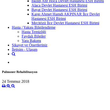
İskilip Atıf Hoca Devlet Hastanesi ESH Birimi
Alaca Devlet Hastanesi ESH Birimi
Bayat Devlet Hastanesi ESH Birimi
Kargı Ahmet Hamdi AKPINAR İlçe Devlet
Hastanesi ESH Birimi
Mecitözü İlçe Devlet Hastanesi ESH Birimi
Hasta / Yakını Bilgilendirme
Hasta Temizliği
Faydalı Bilgiler
Yara Bakımı
Şikayet ve Önerileriniz
İletişim - Ulaşım
Pulmoner Rehabilitasyon
24 Temmuz 2018