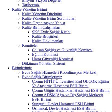
Misyon-Vizyon-Değerler
Tarihçemiz
Kalite Yönetim Birimi
Kalite Yönetim Direktörü
Kalite Yönetim Birim Sorumluları
Kalite Organizasyon Yapısı
Kalite Birim Çalışmaları
SKS Evde Sağlık Kitabı
Kalite Broşürleri
Kalite Dökümanları
Komiteler
Çalışan Sağlığı ve Güvenliği Komitesi
Eğitim Komitesi
Hasta Güvenliği Komitesi
Döküman Yönetim Sistemi
Birimlerimiz
Evde Sağlık Hizmetleri Koordinasyon Merkezi
Evde Sağlık Birimlerimiz
Çorum HİTİT Üniversitesi Erol OLÇOK Eğitim
Ve Araştırma Hastanesi ESH Birimi
Çorum Göğüs Hastalıkları Hastanesi ESH Birimi
Çorum ADSM(Ağız ve Diş Sağlığı Merkezi)
ESH Birimi
Sungurlu Devlet Hastanesi ESH Birimi
Osmancık Devlet Hastanesi ESH Birimi