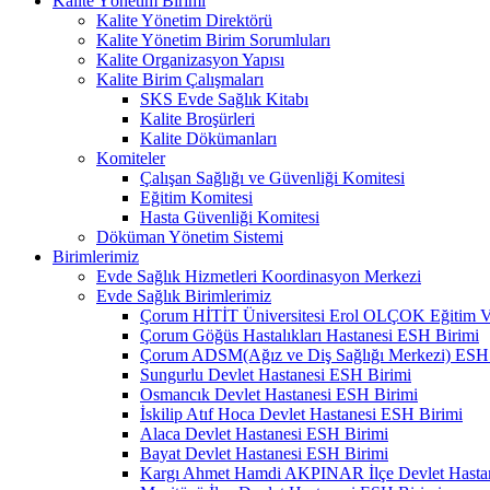
Kalite Yönetim Birimi
Kalite Yönetim Direktörü
Kalite Yönetim Birim Sorumluları
Kalite Organizasyon Yapısı
Kalite Birim Çalışmaları
SKS Evde Sağlık Kitabı
Kalite Broşürleri
Kalite Dökümanları
Komiteler
Çalışan Sağlığı ve Güvenliği Komitesi
Eğitim Komitesi
Hasta Güvenliği Komitesi
Döküman Yönetim Sistemi
Birimlerimiz
Evde Sağlık Hizmetleri Koordinasyon Merkezi
Evde Sağlık Birimlerimiz
Çorum HİTİT Üniversitesi Erol OLÇOK Eğitim Ve
Çorum Göğüs Hastalıkları Hastanesi ESH Birimi
Çorum ADSM(Ağız ve Diş Sağlığı Merkezi) ESH 
Sungurlu Devlet Hastanesi ESH Birimi
Osmancık Devlet Hastanesi ESH Birimi
İskilip Atıf Hoca Devlet Hastanesi ESH Birimi
Alaca Devlet Hastanesi ESH Birimi
Bayat Devlet Hastanesi ESH Birimi
Kargı Ahmet Hamdi AKPINAR İlçe Devlet Hasta