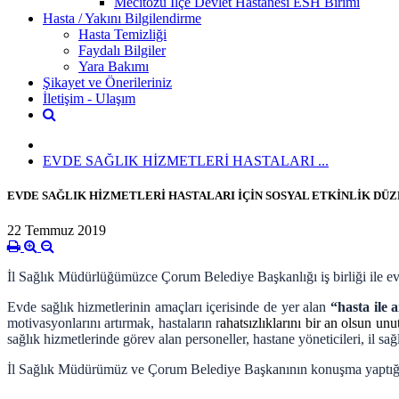
Mecitözü İlçe Devlet Hastanesi ESH Birimi
Hasta / Yakını Bilgilendirme
Hasta Temizliği
Faydalı Bilgiler
Yara Bakımı
Şikayet ve Önerileriniz
İletişim - Ulaşım
EVDE SAĞLIK HİZMETLERİ HASTALARI ...
EVDE SAĞLIK HİZMETLERİ HASTALARI İÇİN SOSYAL ETKİNLİK DÜ
22 Temmuz 2019
İl Sağlık Müdürlüğümüzce Çorum Belediye Başkanlığı iş birliği ile evde
Evde sağlık hizmetlerinin amaçları içerisinde de yer alan
“hasta ile 
motivasyonlarını artırmak, hastaların r
ahatsızlıklarını bir an olsun u
sağlık hizmetlerinde görev alan personeller, hastane yöneticileri, il 
İl Sağlık Müdürümüz ve Çorum Belediye Başkanının konuşma yaptığı etk