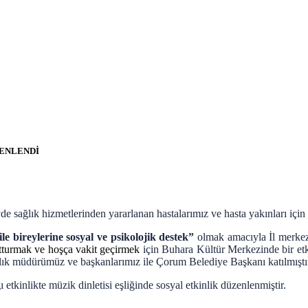
ZENLENDİ
 sağlık hizmetlerinden yararlanan hastalarımız ve hasta yakınları için 
aile bireylerine sosyal ve psikolojik destek”
olmak amacıyla İl merkez
nutturmak ve hoşça vakit geçirmek
için Buhara Kültür Merkezinde bir etk
sağlık müdürümüz ve başkanlarımız ile Çorum Belediye Başkanı katılmıştı
inlikte müzik dinletisi eşliğinde sosyal etkinlik düzenlenmiştir.