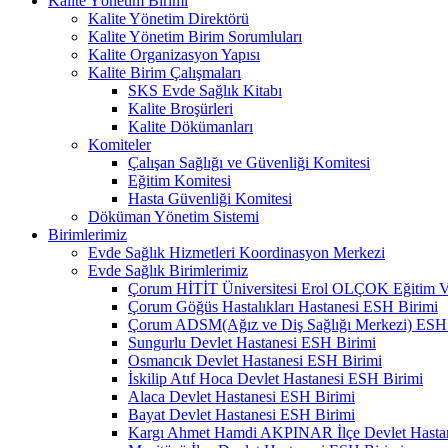
Kalite Yönetim Birimi
Kalite Yönetim Direktörü
Kalite Yönetim Birim Sorumluları
Kalite Organizasyon Yapısı
Kalite Birim Çalışmaları
SKS Evde Sağlık Kitabı
Kalite Broşürleri
Kalite Dökümanları
Komiteler
Çalışan Sağlığı ve Güvenliği Komitesi
Eğitim Komitesi
Hasta Güvenliği Komitesi
Döküman Yönetim Sistemi
Birimlerimiz
Evde Sağlık Hizmetleri Koordinasyon Merkezi
Evde Sağlık Birimlerimiz
Çorum HİTİT Üniversitesi Erol OLÇOK Eğitim Ve
Çorum Göğüs Hastalıkları Hastanesi ESH Birimi
Çorum ADSM(Ağız ve Diş Sağlığı Merkezi) ESH 
Sungurlu Devlet Hastanesi ESH Birimi
Osmancık Devlet Hastanesi ESH Birimi
İskilip Atıf Hoca Devlet Hastanesi ESH Birimi
Alaca Devlet Hastanesi ESH Birimi
Bayat Devlet Hastanesi ESH Birimi
Kargı Ahmet Hamdi AKPINAR İlçe Devlet Hasta