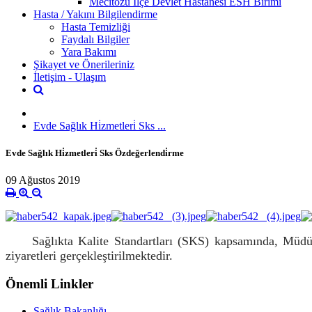
Mecitözü İlçe Devlet Hastanesi ESH Birimi
Hasta / Yakını Bilgilendirme
Hasta Temizliği
Faydalı Bilgiler
Yara Bakımı
Şikayet ve Önerileriniz
İletişim - Ulaşım
Evde Sağlık Hi̇zmetleri̇ Sks ...
Evde Sağlık Hi̇zmetleri̇ Sks Özdeğerlendi̇rme
09 Ağustos 2019
Sağlıkta Kalite Standartları (SKS) kapsamında, Müdürl
ziyaretleri gerçekleştirilmektedir.
Önemli Linkler
Sağlık Bakanlığı