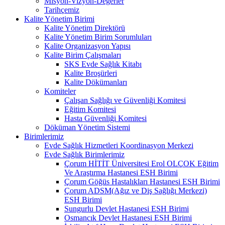
Misyon-Vizyon-Değerler
Tarihçemiz
Kalite Yönetim Birimi
Kalite Yönetim Direktörü
Kalite Yönetim Birim Sorumluları
Kalite Organizasyon Yapısı
Kalite Birim Çalışmaları
SKS Evde Sağlık Kitabı
Kalite Broşürleri
Kalite Dökümanları
Komiteler
Çalışan Sağlığı ve Güvenliği Komitesi
Eğitim Komitesi
Hasta Güvenliği Komitesi
Döküman Yönetim Sistemi
Birimlerimiz
Evde Sağlık Hizmetleri Koordinasyon Merkezi
Evde Sağlık Birimlerimiz
Çorum HİTİT Üniversitesi Erol OLÇOK Eğitim
Ve Araştırma Hastanesi ESH Birimi
Çorum Göğüs Hastalıkları Hastanesi ESH Birimi
Çorum ADSM(Ağız ve Diş Sağlığı Merkezi)
ESH Birimi
Sungurlu Devlet Hastanesi ESH Birimi
Osmancık Devlet Hastanesi ESH Birimi