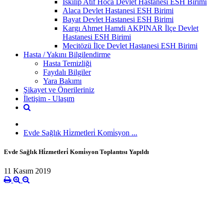
İskilip Atıf Hoca Devlet Hastanesi ESH Birimi
Alaca Devlet Hastanesi ESH Birimi
Bayat Devlet Hastanesi ESH Birimi
Kargı Ahmet Hamdi AKPINAR İlçe Devlet
Hastanesi ESH Birimi
Mecitözü İlçe Devlet Hastanesi ESH Birimi
Hasta / Yakını Bilgilendirme
Hasta Temizliği
Faydalı Bilgiler
Yara Bakımı
Şikayet ve Önerileriniz
İletişim - Ulaşım
Evde Sağlık Hi̇zmetleri̇ Komi̇syon ...
Evde Sağlık Hi̇zmetleri̇ Komi̇syon Toplantısı Yapıldı
11 Kasım 2019