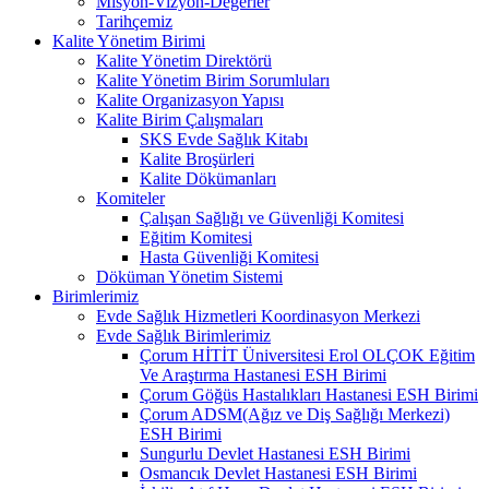
Misyon-Vizyon-Değerler
Tarihçemiz
Kalite Yönetim Birimi
Kalite Yönetim Direktörü
Kalite Yönetim Birim Sorumluları
Kalite Organizasyon Yapısı
Kalite Birim Çalışmaları
SKS Evde Sağlık Kitabı
Kalite Broşürleri
Kalite Dökümanları
Komiteler
Çalışan Sağlığı ve Güvenliği Komitesi
Eğitim Komitesi
Hasta Güvenliği Komitesi
Döküman Yönetim Sistemi
Birimlerimiz
Evde Sağlık Hizmetleri Koordinasyon Merkezi
Evde Sağlık Birimlerimiz
Çorum HİTİT Üniversitesi Erol OLÇOK Eğitim
Ve Araştırma Hastanesi ESH Birimi
Çorum Göğüs Hastalıkları Hastanesi ESH Birimi
Çorum ADSM(Ağız ve Diş Sağlığı Merkezi)
ESH Birimi
Sungurlu Devlet Hastanesi ESH Birimi
Osmancık Devlet Hastanesi ESH Birimi