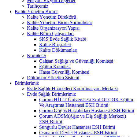
Misyon-Vizyon-Değerler
Tarihçemiz
Kalite Yönetim Birimi
Kalite Yönetim Direktörü
Kalite Yönetim Birim Sorumluları
Kalite Organizasyon Yapısı
Kalite Birim Çalışmaları
SKS Evde Sağlık Kitabı
Kalite Broşürleri
Kalite Dökümanları
Komiteler
Çalışan Sağlığı ve Güvenliği Komitesi
Eğitim Komitesi
Hasta Güvenliği Komitesi
Döküman Yönetim Sistemi
Birimlerimiz
Evde Sağlık Hizmetleri Koordinasyon Merkezi
Evde Sağlık Birimlerimiz
Çorum HİTİT Üniversitesi Erol OLÇOK Eğitim
Ve Araştırma Hastanesi ESH Birimi
Çorum Göğüs Hastalıkları Hastanesi ESH Birimi
Çorum ADSM(Ağız ve Diş Sağlığı Merkezi)
ESH Birimi
Sungurlu Devlet Hastanesi ESH Birimi
Osmancık Devlet Hastanesi ESH Birimi