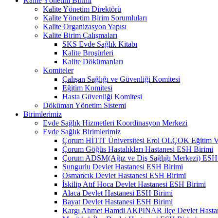
Kalite Yönetim Birimi
Kalite Yönetim Direktörü
Kalite Yönetim Birim Sorumluları
Kalite Organizasyon Yapısı
Kalite Birim Çalışmaları
SKS Evde Sağlık Kitabı
Kalite Broşürleri
Kalite Dökümanları
Komiteler
Çalışan Sağlığı ve Güvenliği Komitesi
Eğitim Komitesi
Hasta Güvenliği Komitesi
Döküman Yönetim Sistemi
Birimlerimiz
Evde Sağlık Hizmetleri Koordinasyon Merkezi
Evde Sağlık Birimlerimiz
Çorum HİTİT Üniversitesi Erol OLÇOK Eğitim Ve
Çorum Göğüs Hastalıkları Hastanesi ESH Birimi
Çorum ADSM(Ağız ve Diş Sağlığı Merkezi) ESH 
Sungurlu Devlet Hastanesi ESH Birimi
Osmancık Devlet Hastanesi ESH Birimi
İskilip Atıf Hoca Devlet Hastanesi ESH Birimi
Alaca Devlet Hastanesi ESH Birimi
Bayat Devlet Hastanesi ESH Birimi
Kargı Ahmet Hamdi AKPINAR İlçe Devlet Hasta