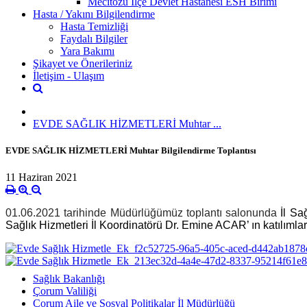
Mecitözü İlçe Devlet Hastanesi ESH Birimi
Hasta / Yakını Bilgilendirme
Hasta Temizliği
Faydalı Bilgiler
Yara Bakımı
Şikayet ve Önerileriniz
İletişim - Ulaşım
EVDE SAĞLIK HİZMETLERİ Muhtar ...
EVDE SAĞLIK HİZMETLERİ Muhtar Bilgilendirme Toplantısı
11 Haziran 2021
01.06.2021 tarihinde Müdürlüğümüz toplantı salonunda
İl Sa
Sağlık Hizmetleri İl Koordinatörü Dr. Emine ACAR’ ın katılımlar
Sağlık Bakanlığı
Çorum Valiliği
Çorum Aile ve Sosyal Politikalar İl Müdürlüğü