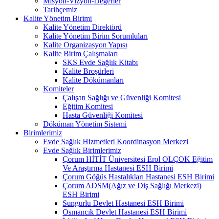
Misyon-Vizyon-Değerler
Tarihçemiz
Kalite Yönetim Birimi
Kalite Yönetim Direktörü
Kalite Yönetim Birim Sorumluları
Kalite Organizasyon Yapısı
Kalite Birim Çalışmaları
SKS Evde Sağlık Kitabı
Kalite Broşürleri
Kalite Dökümanları
Komiteler
Çalışan Sağlığı ve Güvenliği Komitesi
Eğitim Komitesi
Hasta Güvenliği Komitesi
Döküman Yönetim Sistemi
Birimlerimiz
Evde Sağlık Hizmetleri Koordinasyon Merkezi
Evde Sağlık Birimlerimiz
Çorum HİTİT Üniversitesi Erol OLÇOK Eğitim
Ve Araştırma Hastanesi ESH Birimi
Çorum Göğüs Hastalıkları Hastanesi ESH Birimi
Çorum ADSM(Ağız ve Diş Sağlığı Merkezi)
ESH Birimi
Sungurlu Devlet Hastanesi ESH Birimi
Osmancık Devlet Hastanesi ESH Birimi