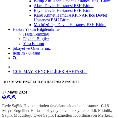
İskilip Atıf Hoca Devlet Hastanesi ESH Birimi
Alaca Devlet Hastanesi ESH Birimi
Bayat Devlet Hastanesi ESH Birimi
Kargı Ahmet Hamdi AKPINAR İlçe Devlet
Hastanesi ESH Birimi
Mecitözü İlçe Devlet Hastanesi ESH Birimi
Hasta / Yakını Bilgilendirme
Hasta Temizliği
Faydalı Bilgiler
Yara Bakımı
Şikayet ve Önerileriniz
İletişim - Ulaşım
10-16 MAYIS ENGELLİLER HAFTASI ...
10-16 MAYIS ENGELLİLER HAFTASI ZİYARETİ
17 Mayıs 2024
Evde Sağlık Hizmetlerinden faydalanmakta olan hastamız 10-16
Mayıs Engelliler Haftası dolayısıyla evinde ziyaret edildi. Etkinlik, İl
Sağlık Müdürlüğü Evde Sağlık Hizmetleri Koordinasyon Merkezi,