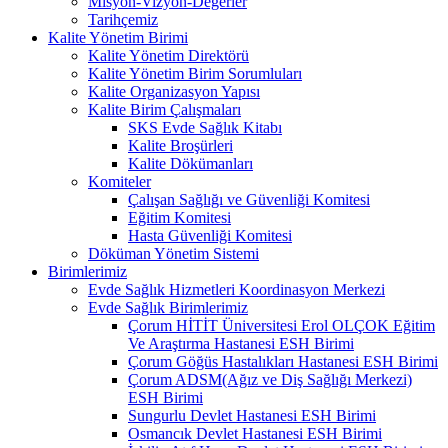
Misyon-Vizyon-Değerler
Tarihçemiz
Kalite Yönetim Birimi
Kalite Yönetim Direktörü
Kalite Yönetim Birim Sorumluları
Kalite Organizasyon Yapısı
Kalite Birim Çalışmaları
SKS Evde Sağlık Kitabı
Kalite Broşürleri
Kalite Dökümanları
Komiteler
Çalışan Sağlığı ve Güvenliği Komitesi
Eğitim Komitesi
Hasta Güvenliği Komitesi
Döküman Yönetim Sistemi
Birimlerimiz
Evde Sağlık Hizmetleri Koordinasyon Merkezi
Evde Sağlık Birimlerimiz
Çorum HİTİT Üniversitesi Erol OLÇOK Eğitim
Ve Araştırma Hastanesi ESH Birimi
Çorum Göğüs Hastalıkları Hastanesi ESH Birimi
Çorum ADSM(Ağız ve Diş Sağlığı Merkezi)
ESH Birimi
Sungurlu Devlet Hastanesi ESH Birimi
Osmancık Devlet Hastanesi ESH Birimi