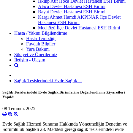
İskilip Atıf Hoca Devlet Hastanesi ESH Birimi
Alaca Devlet Hastanesi ESH Birimi
Bayat Devlet Hastanesi ESH Birimi
Kargı Ahmet Hamdi AKPINAR İlçe Devlet
Hastanesi ESH Birimi
Mecitözü İlçe Devlet Hastanesi ESH Birimi
Hasta / Yakını Bilgilendirme
Hasta Temizliği
Faydalı Bilgiler
Yara Bakımı
Şikayet ve Önerileriniz
İletişim - Ulaşım
Sağlık Tesislerindeki Evde Sağlık ...
Sağlık Tesislerindeki Evde Sağlık Birimlerine Değerlendirme Ziyaretleri
Yapıldı
08 Temmuz 2025
Evde Sağlık Hizmeti Sunumu Hakkında Yönetmeliğin Denetim ve
Sorumluluk başlıklı 28. Maddesi gereği sağlık tesislerindeki evde