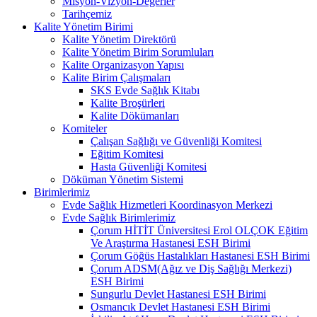
Misyon-Vizyon-Değerler
Tarihçemiz
Kalite Yönetim Birimi
Kalite Yönetim Direktörü
Kalite Yönetim Birim Sorumluları
Kalite Organizasyon Yapısı
Kalite Birim Çalışmaları
SKS Evde Sağlık Kitabı
Kalite Broşürleri
Kalite Dökümanları
Komiteler
Çalışan Sağlığı ve Güvenliği Komitesi
Eğitim Komitesi
Hasta Güvenliği Komitesi
Döküman Yönetim Sistemi
Birimlerimiz
Evde Sağlık Hizmetleri Koordinasyon Merkezi
Evde Sağlık Birimlerimiz
Çorum HİTİT Üniversitesi Erol OLÇOK Eğitim
Ve Araştırma Hastanesi ESH Birimi
Çorum Göğüs Hastalıkları Hastanesi ESH Birimi
Çorum ADSM(Ağız ve Diş Sağlığı Merkezi)
ESH Birimi
Sungurlu Devlet Hastanesi ESH Birimi
Osmancık Devlet Hastanesi ESH Birimi