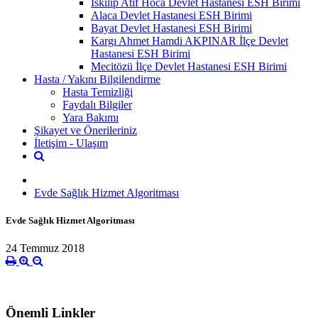
İskilip Atıf Hoca Devlet Hastanesi ESH Birimi
Alaca Devlet Hastanesi ESH Birimi
Bayat Devlet Hastanesi ESH Birimi
Kargı Ahmet Hamdi AKPINAR İlçe Devlet
Hastanesi ESH Birimi
Mecitözü İlçe Devlet Hastanesi ESH Birimi
Hasta / Yakını Bilgilendirme
Hasta Temizliği
Faydalı Bilgiler
Yara Bakımı
Şikayet ve Önerileriniz
İletişim - Ulaşım
Evde Sağlık Hizmet Algoritması
Evde Sağlık Hizmet Algoritması
24 Temmuz 2018
Önemli Linkler