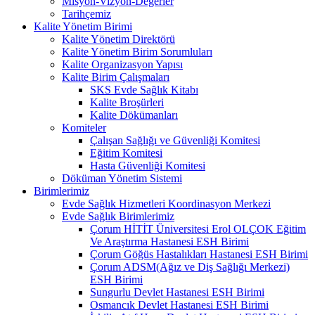
Misyon-Vizyon-Değerler
Tarihçemiz
Kalite Yönetim Birimi
Kalite Yönetim Direktörü
Kalite Yönetim Birim Sorumluları
Kalite Organizasyon Yapısı
Kalite Birim Çalışmaları
SKS Evde Sağlık Kitabı
Kalite Broşürleri
Kalite Dökümanları
Komiteler
Çalışan Sağlığı ve Güvenliği Komitesi
Eğitim Komitesi
Hasta Güvenliği Komitesi
Döküman Yönetim Sistemi
Birimlerimiz
Evde Sağlık Hizmetleri Koordinasyon Merkezi
Evde Sağlık Birimlerimiz
Çorum HİTİT Üniversitesi Erol OLÇOK Eğitim
Ve Araştırma Hastanesi ESH Birimi
Çorum Göğüs Hastalıkları Hastanesi ESH Birimi
Çorum ADSM(Ağız ve Diş Sağlığı Merkezi)
ESH Birimi
Sungurlu Devlet Hastanesi ESH Birimi
Osmancık Devlet Hastanesi ESH Birimi