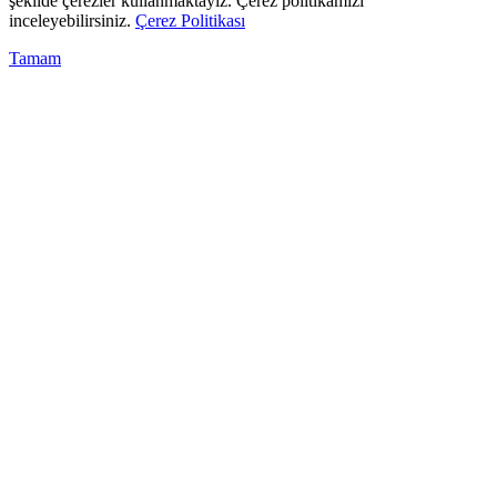
şekilde çerezler kullanmaktayız. Çerez politikamızı
inceleyebilirsiniz.
Çerez Politikası
Tamam