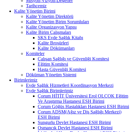
Misyon-Vizyon-Değerler
Tarihçemiz
Kalite Yönetim Birimi
Kalite Yönetim Direktörü
Kalite Yönetim Birim Sorumluları
Kalite Organizasyon Yapısı
Kalite Birim Çalışmaları
SKS Evde Sağlık Kitabı
Kalite Broşürleri
Kalite Dökümanları
Komiteler
Çalışan Sağlığı ve Güvenliği Komitesi
Eğitim Komitesi
Hasta Güvenliği Komitesi
Döküman Yönetim Sistemi
Birimlerimiz
Evde Sağlık Hizmetleri Koordinasyon Merkezi
Evde Sağlık Birimlerimiz
Çorum HİTİT Üniversitesi Erol OLÇOK Eğitim
Ve Araştırma Hastanesi ESH Birimi
Çorum Göğüs Hastalıkları Hastanesi ESH Birimi
Çorum ADSM(Ağız ve Diş Sağlığı Merkezi)
ESH Birimi
Sungurlu Devlet Hastanesi ESH Birimi
Osmancık Devlet Hastanesi ESH Birimi