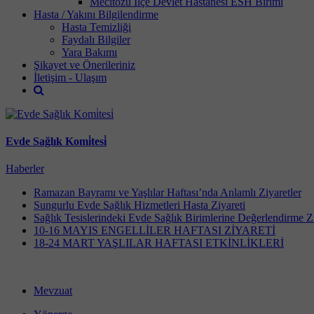
Mecitözü İlçe Devlet Hastanesi ESH Birimi
Hasta / Yakını Bilgilendirme
Hasta Temizliği
Faydalı Bilgiler
Yara Bakımı
Şikayet ve Önerileriniz
İletişim - Ulaşım
Evde Sağlık Komi̇tesi̇
Haberler
Ramazan Bayramı ve Yaşlılar Haftası’nda Anlamlı Ziyaretler
Sungurlu Evde Sağlık Hizmetleri Hasta Ziyareti
Sağlık Tesislerindeki Evde Sağlık Birimlerine Değerlendirme Zi
10-16 MAYIS ENGELLİLER HAFTASI ZİYARETİ
18-24 MART YAŞLILAR HAFTASI ETKİNLİKLERİ
Mevzuat