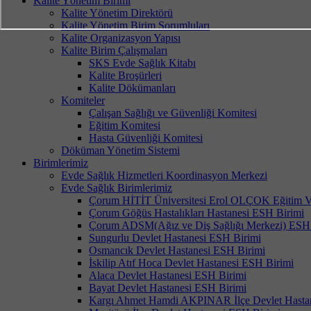
Kalite Yönetim Birimi
Kalite Yönetim Direktörü
Kalite Yönetim Birim Sorumluları
Kalite Organizasyon Yapısı
Kalite Birim Çalışmaları
SKS Evde Sağlık Kitabı
Kalite Broşürleri
Kalite Dökümanları
Komiteler
Çalışan Sağlığı ve Güvenliği Komitesi
Eğitim Komitesi
Hasta Güvenliği Komitesi
Döküman Yönetim Sistemi
Birimlerimiz
Evde Sağlık Hizmetleri Koordinasyon Merkezi
Evde Sağlık Birimlerimiz
Çorum HİTİT Üniversitesi Erol OLÇOK Eğitim Ve
Çorum Göğüs Hastalıkları Hastanesi ESH Birimi
Çorum ADSM(Ağız ve Diş Sağlığı Merkezi) ESH 
Sungurlu Devlet Hastanesi ESH Birimi
Osmancık Devlet Hastanesi ESH Birimi
İskilip Atıf Hoca Devlet Hastanesi ESH Birimi
Alaca Devlet Hastanesi ESH Birimi
Bayat Devlet Hastanesi ESH Birimi
Kargı Ahmet Hamdi AKPINAR İlçe Devlet Hasta